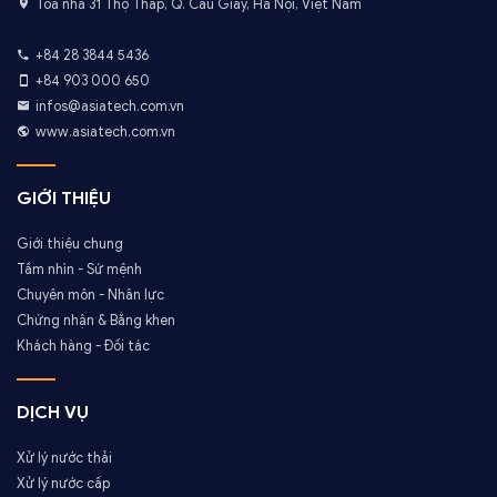
Tòa nhà 31 Thọ Tháp, Q. Cầu Giấy, Hà Nội, Việt Nam
+84 28 3844 5436
+84 903 000 650
infos@asiatech.com.vn
www.asiatech.com.vn
GIỚI THIỆU
Giới thiệu chung
Tầm nhìn - Sứ mệnh
Chuyên môn - Nhân lực
Chứng nhận & Bằng khen
Khách hàng - Đối tác
DỊCH VỤ
Xử lý nước thải
Xử lý nước cấp