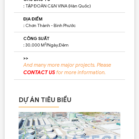
: TẬP ĐOÀN C&N VINA (Hàn Quốc)
ĐỊA ĐIỂM
: Chơn Thành - Bình Phước
CÔNG SUẤT
3
: 30.000 M
/Ngày.Đêm
>>
And many more major projects. Please
CONTACT US
for more information.
DỰ ÁN TIÊU BIỂU