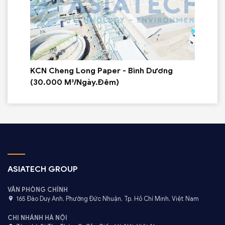
KCN Cheng Long Paper - Bình Dương
KCN
(30.000 M³/Ngày.Đêm)
M³/
ASIATECH GROUP
VĂN PHÒNG CHÍNH
165 Đào Duy Anh, Phường Đức Nhuận, Tp. Hồ Chí Minh, Việt Nam
CHI NHÁNH HÀ NỘI