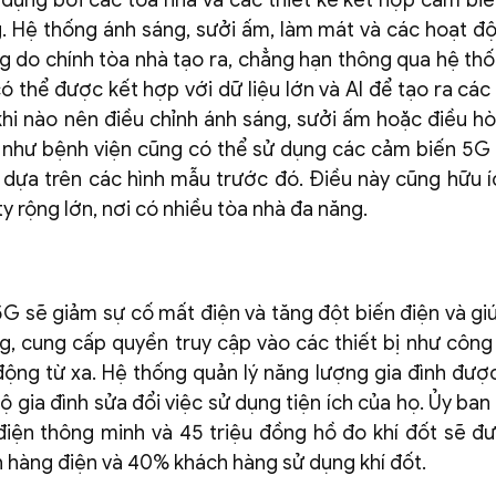
 dụng bởi các tòa nhà và các thiết kế kết hợp cảm bi
. Hệ thống ánh sáng, sưởi ấm, làm mát và các hoạt đ
g do chính tòa nhà tạo ra, chẳng hạn thông qua hệ th
ó thể được kết hợp với dữ liệu lớn và AI để tạo ra các
hi nào nên điều chỉnh ánh sáng, sưởi ấm hoặc điều h
n như bệnh viện cũng có thể sử dụng các cảm biến 5G 
dựa trên các hình mẫu trước đó. Điều này cũng hữu í
 rộng lớn, nơi có nhiều tòa nhà đa năng.
5G sẽ giảm sự cố mất điện và tăng đột biến điện và gi
 cung cấp quyền truy cập vào các thiết bị như công 
 động từ xa. Hệ thống quản lý năng lượng gia đình được
 gia đình sửa đổi việc sử dụng tiện ích của họ. Ủy ban
iện thông minh và 45 triệu đồng hồ đo khí đốt sẽ đư
 hàng điện và 40% khách hàng sử dụng khí đốt.