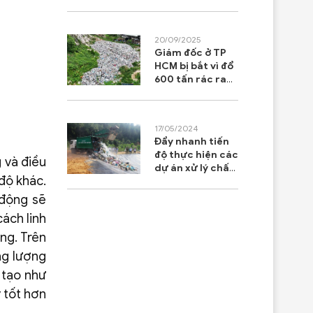
Hướng đi cho
phát triển bền
vững
20/09/2025
Giám đốc ở TP
HCM bị bắt vì đổ
600 tấn rác ra
môi trường
17/05/2024
Đẩy nhanh tiến
độ thực hiện các
 và điều
dự án xử lý chất
độ khác.
thải rắn sinh
hoạt trên địa
 động sẽ
bàn tỉnh Quảng
ách linh
Nam
ng. Trên
ng lượng
 tạo như
ý tốt hơn