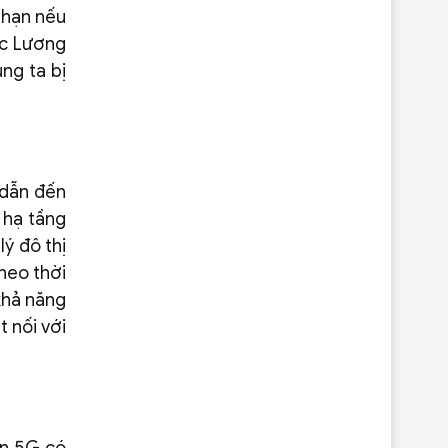
 hạn nếu
ức Lương
ng ta bị
 dẫn đến
 hạ tầng
ý đô thị
heo thời
khả năng
t nối với