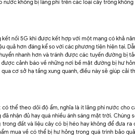
ước không bị lãng phí trên các loại cây trồng không
g kết nối 5G khi được kết hợp với một mạng có khả năn
hiệu quả hơn đáng kể so với các phương tiện hiện tại. 
huyển nhanh hơn và tránh được các tuyến đường bị tắ
n được cảnh báo về những nơi bề mặt đường bị hư hỏ
qua cơ sở hạ tầng xung quanh, điều này sẽ giúp cải th
có thể theo dõi độ ẩm, nghĩa là ít lãng phí nước cho c
g đã nhận đủ hay quá nhiều ánh sáng mặt trời. Chúng s
 trong đất và liệu cây có bị héo hay không để đưa ra 
m mua về có thể bị hư hỏng trong quá trình bảo quản