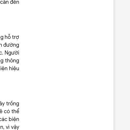
 cần đến
g hỗ trợ
Dẫn đường
c. Người
ng thông
iện hiệu
ây trồng
ẽ có thể
các biện
, vì vậy