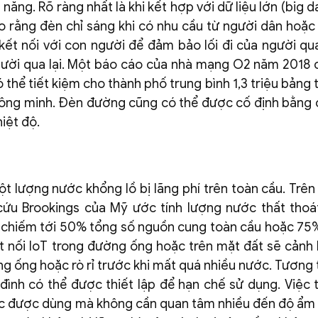
năng. Rõ ràng nhất là khi kết hợp với dữ liệu lớn (big d
o rằng đèn chỉ sáng khi có nhu cầu từ người dân hoặ
kết nối với con người để đảm bảo lối đi của người q
gười qua lại. Một báo cáo của nhà mạng O2 năm 2018 
hể tiết kiệm cho thành phố trung bình 1,3 triệu bảng t
hông minh. Đèn đường cũng có thể được cố định bằng
iệt độ.
t lượng nước khổng lồ bị lãng phí trên toàn cầu. Trên 
u Brookings của Mỹ ước tính lượng nước thất thoá
ớc chiếm tới 50% tổng số nguồn cung toàn cầu hoặc 75%
t nối IoT trong đường ống hoặc trên mặt đất sẽ cảnh
ng ống hoặc rò rỉ trước khi mất quá nhiều nước. Tương 
ình có thể được thiết lập để hạn chế sử dụng. Việc t
ước được dùng mà không cần quan tâm nhiều đến độ ẩm 