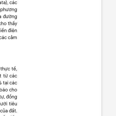
ata), các
c phương
ua đường
cho thấy
iền điện
 các cảm
thực tế,
t từ các
 tại các
 báo cho
tự, đồng
ưới tiêu
của đất.