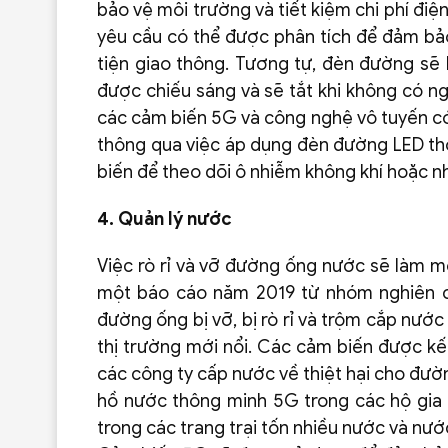
bảo vệ môi trường và tiết kiệm chi phí điện 
yêu cầu có thể được phân tích để đảm bả
tiện giao thông. Tương tự, đèn đường sẽ 
được chiếu sáng và sẽ tắt khi không có n
các cảm biến 5G và công nghệ vô tuyến có t
thông qua việc áp dụng đèn đường LED t
biến để theo dõi ô nhiễm không khí hoặc nh
4. Quản lý nước
Việc rò rỉ và vỡ đường ống nước sẽ làm mộ
một báo cáo năm 2019 từ nhóm nghiên cứ
đường ống bị vỡ, bị rò rỉ và trộm cắp nư
thị trường mới nổi. Các cảm biến được kế
các công ty cấp nước về thiệt hại cho đườ
hồ nước thông minh 5G trong các hộ gia đ
trong các trang trại tốn nhiều nước và n