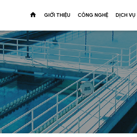
GIỚI THIỆU
CÔNG NGHỆ
DỊCH VỤ
Xử lý nước thải
Xử lý nướ
Công nghệ Wetland
Khu công nghiệp
Phục vụ sản 
Công nghệ tuyến nổi siêu nô
Ngành dệt nhuộm
Nước ngầm
Công nghệ màng MBR ( Membr
Ngành giấy
Nước mặt
Công nghệ xử lý nước thải c
Ngành bia - NGK
Nước thải sau
Công nghệ xử lý sinh học
Ngành cà phê
Suretech - W
Ngành thủy sản - Thực phẩm
Nước thải sinh hoạt