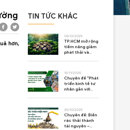
rường
TIN TỨC KHÁC
06/12/2025
TP.HCM mở rộng
quả hơn,
tiềm năng giảm
phát thải và
phát triển thị
trường tín chỉ
các-bon
15/11/2025
Chuyên đề "Phát
triển kinh tế tư
nhân gắn với
tăng trưởng
xanh và bảo vệ
môi trường bền
25/10/2025
vững"
Chuyên đề: Biến
rác thải thành
tài nguyên –