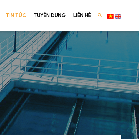
TIN TỨC
TUYỂN DỤNG
LIÊN HỆ
c cấp
Tư vấn luật
xuất
Tư vấn Luật Môi Trường
ng
Dịch vụ tư vấn luật môi trường
ane Bio - Reactor)
Dự án đã tư vấn thành công
ó độ màu cao
 xử lý