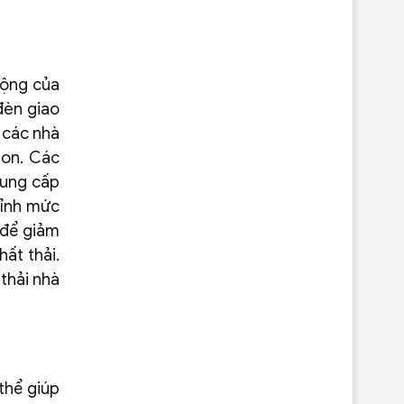
động của
đèn giao
o các nhà
bon. Các
cung cấp
hỉnh mức
 để giảm
ất thải.
thải nhà
thể giúp