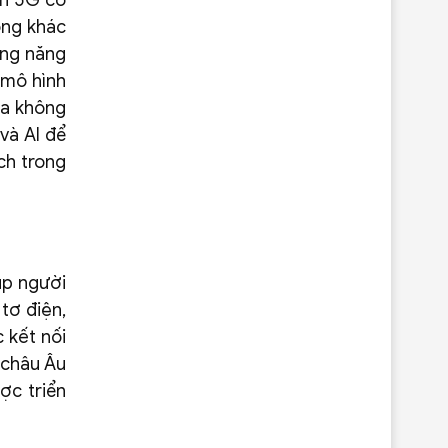
ến 5G có
ộng khác
ống năng
 mô hình
òa không
và AI để
ch trong
úp người
tơ điện,
 kết nối
 châu Âu
ợc triển