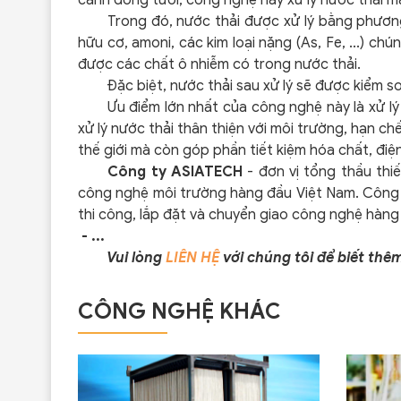
Trong đó, nước thải được xử lý bằng phương
hữu cơ, amoni, các kim loại nặng (As, Fe, ...) ch
được các chất ô nhiễm có trong nước thải.
Đặc biệt, nước thải sau xử lý sẽ được kiểm s
Ưu điểm lớn nhất của công nghệ này là xử l
xử lý nước thải thân thiện với môi trường, hạn c
thế giới mà còn góp phần tiết kiệm hóa chất, điện
Công ty ASIATECH
- đơn vị tổng thầu thi
công nghệ môi trường hàng đầu Việt Nam. Công ty 
thi công, lắp đặt và chuyển giao công nghệ hàng 
- ...
Vui lòng
LIÊN HỆ
với chúng tôi để biết thêm 
CÔNG NGHỆ KHÁC