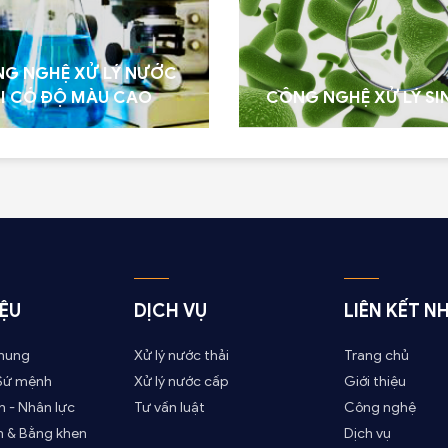
G NGHỆ XỬ LÝ NƯỚC
I CÓ ĐỘ MÀU CAO
CÔNG NGHỆ XỬ LÝ SI
IỆU
DỊCH VỤ
LIÊN KẾT N
chung
Xử lý nước thải
Trang chủ
 Sứ mệnh
Xử lý nước cấp
Giới thiệu
 - Nhân lực
Tư vấn luật
Công nghệ
 & Bằng khen
Dịch vụ