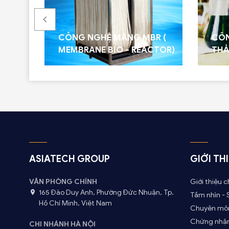
I SIÊU
CÔNG NGHỆ MÀNG MBR (
CÔN
MEMBRANE BIO - REACTOR)
THẢ
ASIATECH GROUP
GIỚI TH
VĂN PHÒNG CHÍNH
Giới thiệu 
165 Đào Duy Anh, Phường Đức Nhuận, Tp.
Tầm nhìn -
Hồ Chí Minh, Việt Nam
Chuyên môn
Chứng nhận
CHI NHÁNH HÀ NỘI