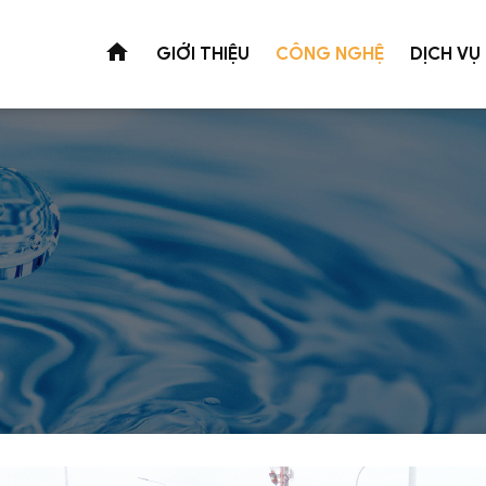
GIỚI THIỆU
CÔNG NGHỆ
DỊCH VỤ
Xử lý nước thải
Xử lý nướ
Công nghệ Wetland
Khu công nghiệp
Phục vụ sản 
Công nghệ tuyến nổi siêu nô
Ngành dệt nhuộm
Nước ngầm
Công nghệ màng MBR ( Membr
Ngành giấy
Nước mặt
Công nghệ xử lý nước thải c
Ngành bia - NGK
Nước thải sau
Công nghệ xử lý sinh học
Ngành cà phê
Suretech - W
Ngành thủy sản - Thực phẩm
Nước thải sinh hoạt