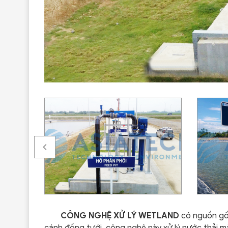
CÔNG NGHỆ XỬ LÝ WETLAND
có nguồn gốc
cánh đồng tưới, công nghệ này xử lý nước thải mà