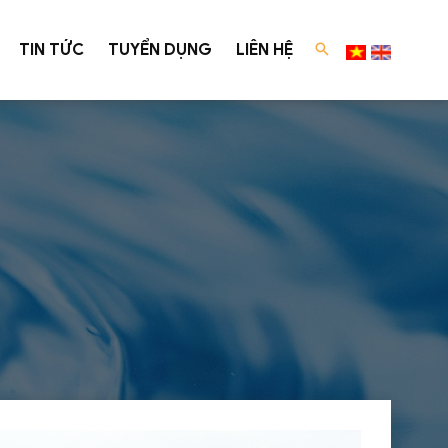
TIN TỨC
TUYỂN DỤNG
LIÊN HỆ
c cấp
Tư vấn luật
xuất
Tư vấn Luật Môi Trường
ng
Dịch vụ tư vấn luật môi trường
ane Bio - Reactor)
Dự án đã tư vấn thành công
ó độ màu cao
 xử lý