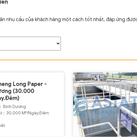
iển
mãn nhu cầu của khách hàng một cách tốt nhất, đáp ứng được
eng Long Paper -
ương (30.000
ày.Đêm)
 : Bình Dương
t : 30.000 M³/Ngày.Đêm
iết