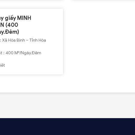
y giấy MINH
N (400
ày.Đêm)
 Hòa
Công Suất : 400 M³/Ngày.Đêm
iết