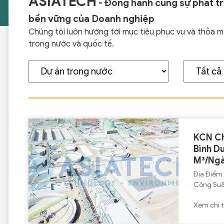
ASIATECH
- Đồng hành cùng sự phát tr
bền vững của Doanh nghiệp
Chúng tôi luôn hướng tới mục tiêu phục vụ và thỏa 
trong nước và quốc tế.
KCN Ch
Bình D
M³/Ng
Địa Điểm
Công Suấ
Xem chi t