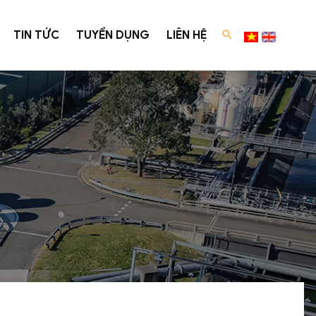
TIN TỨC
TUYỂN DỤNG
LIÊN HỆ
c cấp
Tư vấn luật
xuất
Tư vấn Luật Môi Trường
ng
Dịch vụ tư vấn luật môi trường
ane Bio - Reactor)
Dự án đã tư vấn thành công
ó độ màu cao
 xử lý