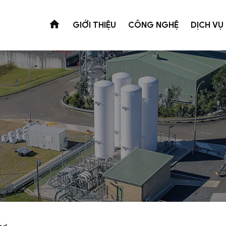
GIỚI THIỆU
CÔNG NGHỆ
DỊCH VỤ
Xử lý nước thải
Xử lý nướ
Công nghệ Wetland
Khu công nghiệp
Phục vụ sản 
Công nghệ tuyến nổi siêu nô
Ngành dệt nhuộm
Nước ngầm
Công nghệ màng MBR ( Membr
Ngành giấy
Nước mặt
Công nghệ xử lý nước thải c
Ngành bia - NGK
Nước thải sau
Công nghệ xử lý sinh học
Ngành cà phê
Suretech - W
Ngành thủy sản - Thực phẩm
Nước thải sinh hoạt