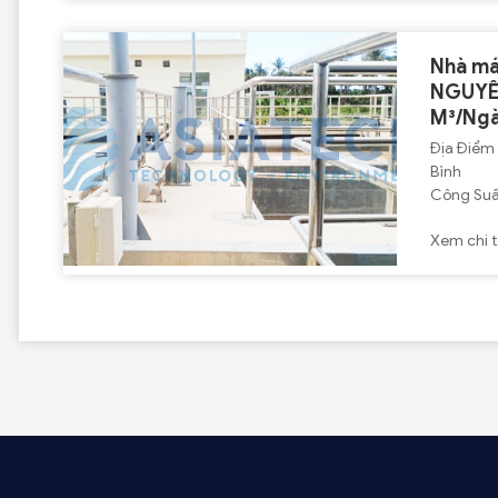
Nhà má
NGUYÊ
M³/Ng
Địa Điểm : Xã Hòa Bình – Tỉnh
Bình
Xem chi t