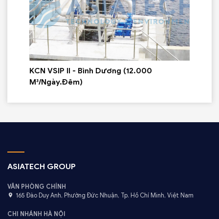
KCN VSIP II - Bình Dương (12.000
KCN
M³/Ngày.Đêm)
(30
ASIATECH GROUP
VĂN PHÒNG CHÍNH
165 Đào Duy Anh, Phường Đức Nhuận, Tp. Hồ Chí Minh, Việt Nam
CHI NHÁNH HÀ NỘI